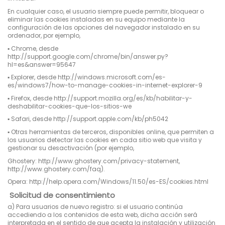
En cualquier caso, el usuario siempre puede permitir, bloquear o
eliminar las cookies instaladas en su equipo mediante la
configuración de las opciones del navegador instalado en su
ordenador, por ejemplo,
▪
Chrome, desde
http://support.google.com/chrome/bin/answer.py?
hl=es&answer=95647
▪
Explorer, desde http://windows.microsoft.com/es-
es/windows7/how-to-manage-cookies-in-internet-explorer-9
▪
Firefox, desde http://support.mozilla.org/es/kb/habilitar-y-
deshabilitar-cookies-que-los-sitios-we
▪
Safari, desde http://support.apple.com/kb/ph5042
▪
Otras herramientas de terceros, disponibles online, que permiten a
los usuarios detectar las cookies en cada sitio web que visita y
gestionar su desactivación (por ejemplo,
Ghostery: http://www.ghostery.com/privacy-statement,
http://www.ghostery.com/faq).
Opera: http://help.opera.com/Windows/11.50/es-ES/cookies.html
Solicitud de consentimiento
a) Para usuarios de nuevo registro: si el usuario continúa
accediendo a los contenidos de esta web, dicha acción será
interpretada en el sentido de que acepta la instalación y utilización