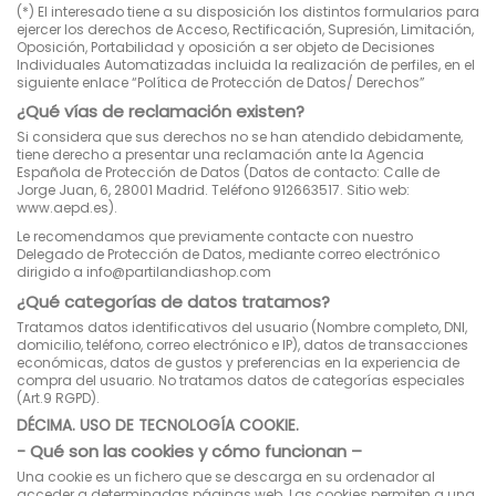
(*) El interesado tiene a su disposición los distintos formularios para
ejercer los derechos de Acceso, Rectificación, Supresión, Limitación,
Oposición, Portabilidad y oposición a ser objeto de Decisiones
Individuales Automatizadas incluida la realización de perfiles, en el
siguiente enlace “Política de Protección de Datos/ Derechos”
¿Qué vías de reclamación existen?
Si considera que sus derechos no se han atendido debidamente,
tiene derecho a presentar una reclamación ante la Agencia
Española de Protección de Datos (Datos de contacto: Calle de
Jorge Juan, 6, 28001 Madrid. Teléfono 912663517. Sitio web:
www.aepd.es).
Le recomendamos que previamente contacte con nuestro
Delegado de Protección de Datos, mediante correo electrónico
dirigido a info@partilandiashop.com
¿Qué categorías de datos tratamos?
Tratamos datos identificativos del usuario (Nombre completo, DNI,
domicilio, teléfono, correo electrónico e IP), datos de transacciones
económicas, datos de gustos y preferencias en la experiencia de
compra del usuario. No tratamos datos de categorías especiales
(Art.9 RGPD).
DÉCIMA. USO DE TECNOLOGÍA COOKIE.
- Qué son las cookies y cómo funcionan –
Una cookie es un fichero que se descarga en su ordenador al
acceder a determinadas páginas web. Las cookies permiten a una