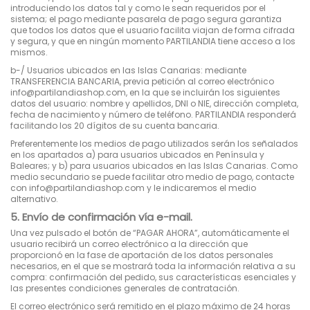
introduciendo los datos tal y como le sean requeridos por el
sistema; el pago mediante pasarela de pago segura garantiza
que todos los datos que el usuario facilita viajan de forma cifrada
y segura, y que en ningún momento PARTILANDIA tiene acceso a los
mismos.
b-/ Usuarios ubicados en las Islas Canarias: mediante
TRANSFERENCIA BANCARIA, previa petición al correo electrónico
info@partilandiashop.com, en la que se incluirán los siguientes
datos del usuario: nombre y apellidos, DNI o NIE, dirección completa,
fecha de nacimiento y número de teléfono. PARTILANDIA responderá
facilitando los 20 dígitos de su cuenta bancaria.
Preferentemente los medios de pago utilizados serán los señalados
en los apartados a) para usuarios ubicados en Península y
Baleares; y b) para usuarios ubicados en las Islas Canarias. Como
medio secundario se puede facilitar otro medio de pago, contacte
con info@partilandiashop.com y le indicaremos el medio
alternativo.
5. Envío de confirmación vía e-mail.
Una vez pulsado el botón de “PAGAR AHORA”, automáticamente el
usuario recibirá un correo electrónico a la dirección que
proporcionó en la fase de aportación de los datos personales
necesarios, en el que se mostrará toda la información relativa a su
compra: confirmación del pedido, sus características esenciales y
las presentes condiciones generales de contratación.
El correo electrónico será remitido en el plazo máximo de 24 horas