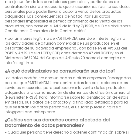
●
la ejecución de las condiciones generales y particulares de
contratación siendo necesario que el usuario nos facilite sus datos
personales para poder llevar a cabo la venta de los productos
adquiridos. Las consecuencias de no facilitar sus datos
personales imposibilita el perfeccionamiento de la venta de los
productos, con base en el Art.2 de la “Ley 7/1998, de 13 de abril, sobre
Condiciones Generales de la Contratación”.
●
por un interés legítimo de PARTILANDIA, siendo el interés legítimo
las actividades de difusión comercial de sus productos en el
desarrollo de su actividad empresarial, con base en el Art.6.1.f del
RGPD y Art.19.1 de la LOPDyGDD, considerando 47 del RGPD y en el
Dictamen 06/2014 del Grupo del Artículo 29 sobre el concepto de
interés legítimo.
¿A qué destinatarios se comunicarán sus datos?
Los datos podrán ser comunicados a otras empresas, Encargados,
con las que PARTILANDIA tiene contratadas las prestaciones de los
servicios necesarios para perfeccionar la venta de los productos
adquiridos o la comunicación de elementos de difusión comercial
(Newsletter, RRSS). Para informarse sobre la identificación de estas
empresas, sus datos de contacto y la finalidad detallada para la
que se tratan los datos personales, el usuario puede dirigirse a
info@partilandiashop.com.
¿Cuáles son sus derechos como afectado del
tratamiento de datos personales?
●
Cualquier persona tiene derecho a obtener confirmación sobre si