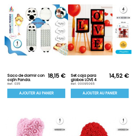
18,15 €
14,52 €
Saco de dormir con
Set caja para
cojín Panda.
globos LOVE 4
piezas.
Ref.: 035
Ref.: 00095065
AJOUTER AU PANIER
AJOUTER AU PANIER