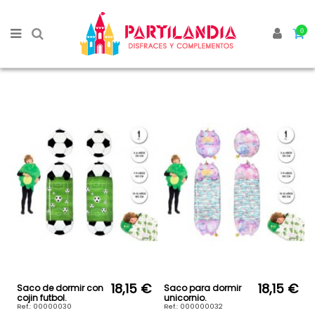
0
18,15 €
18,15 €
Saco de dormir con
Saco para dormir
cojin futbol.
unicornio.
Ref.: 00000030
Ref.: 000000032