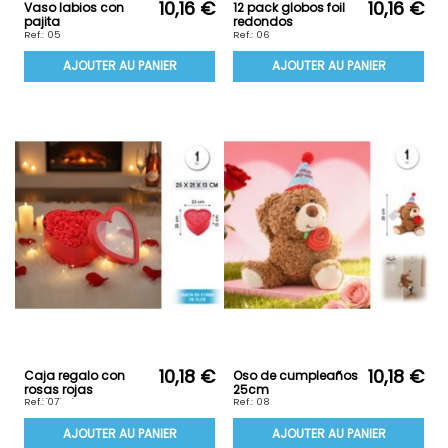
10,16 €
10,16 €
Vaso labios con
12 pack globos foil
pajita
redondos
Ref.: 05
Ref.: 06
AJOUTER AU PANIER
AJOUTER AU PANIER
10,18 €
10,18 €
Caja regalo con
Oso de cumpleaños
rosas rojas
25cm
artificiales
Ref.: 07
Ref.: 08
AJOUTER AU PANIER
AJOUTER AU PANIER